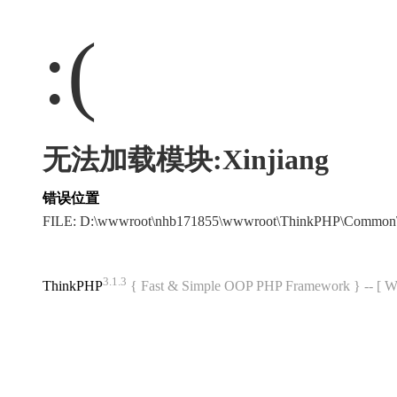
:(
无法加载模块:Xinjiang
错误位置
FILE: D:\wwwroot\nhb171855\wwwroot\ThinkPHP\Common\
3.1.3
ThinkPHP
{ Fast & Simple OOP PHP Framework } -- 