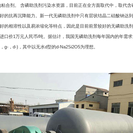
的粘合剂。 含磷助洗剂污染水资源，目前正在全方面取代中，取代
好的抗再沉降能力。新一代无磷助洗剂中只有层状结晶二硅酸钠达
好的相溶性以及易浓缩化等特点，因此是目前前景较好的无磷助洗
进口价1万元人民币/吨。据估计，我国无磷助洗剂每年国内的年需求
b-，g-，d-)，其中以无水d型的d-Na2Si2O5为理想。