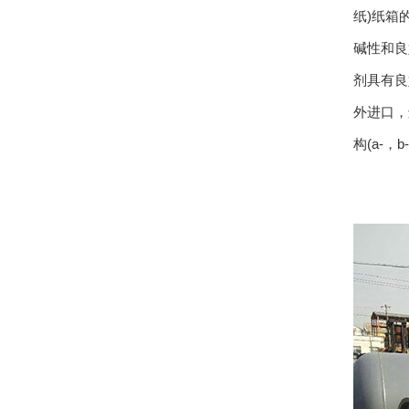
纸)纸箱
碱性和良
剂具有良
外进口，
构(a-，