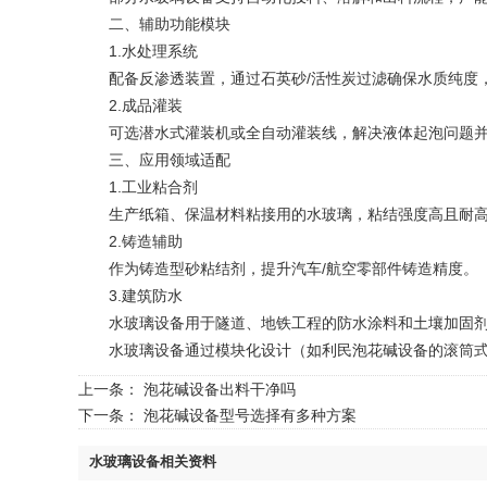
二、辅助功能模块
1‌.水处理系统‌
配备反渗透装置，通过石英砂/活性炭过滤确保水质纯度，
2‌.成品灌装‌
可选潜水式灌装机或全自动灌装线，解决液体起泡问题并
三、应用领域适配
1‌.工业粘合剂‌
生产纸箱、保温材料粘接用的水玻璃，粘结强度高且耐高
2‌.铸造辅助‌
️作为铸造型砂粘结剂，提升汽车/航空零部件铸造精度。
3‌.建筑防水‌
水玻璃设备用于隧道、地铁工程的防水涂料和土壤加固
水玻璃设备通过模块化设计（如利民泡花碱设备的滚筒式结
上一条：
泡花碱设备出料干净吗
下一条：
泡花碱设备型号选择有多种方案
水玻璃设备相关资料