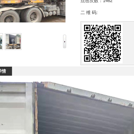
点击次数：
1462
二 维 码:
详情