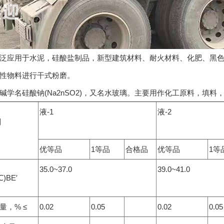
泛应用于水泥，硅酸盐制品，新型建筑材料、耐火材料、化肥、黑
性物料进行干式粉磨。
碱学名硅酸钠(Na2nSO2)，又名水玻璃。主要用作化工原料，填
液-1
液-2
别
目
优等品
1等品
合格品
优等品
1等
35.0~37.0
39.0~41.0
)BE′
含量，% ≤
0.02
0.05
0.02
0.05