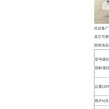
此设备广
其它可磨
固体泡花
型号级
指标项
比重(20℃
铁(Fe)