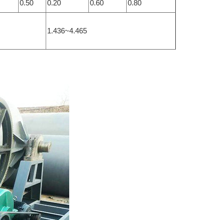
0.50
0.20
0.60
0.80
1.436~4.465